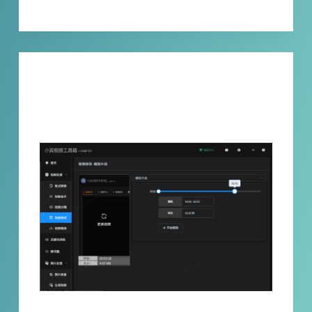
XBINLIVE
2026-01-06
技巧分享
小宾视频工具箱功能详解：视频片段截取
—— 简单高效的日常剪辑助手