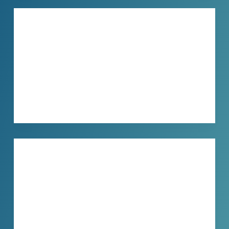
技巧分享
告别繁琐操作！小宾视频工具箱，13项功
能一站式解决
视频处理效率翻倍！试试小宾视频工具箱 作…
XBINLIVE
2026-05-29
技巧分享
装了多款软件还不够用？！小宾视频工具
箱，13项功能一站式搞定
视频剪辑太麻烦？试试小宾视频工具箱！ 作…