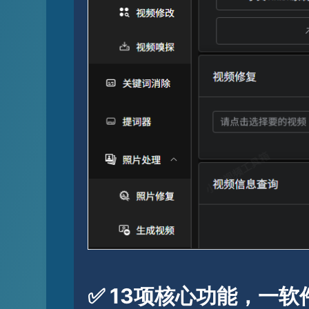
✅ 13项核心功能，一软