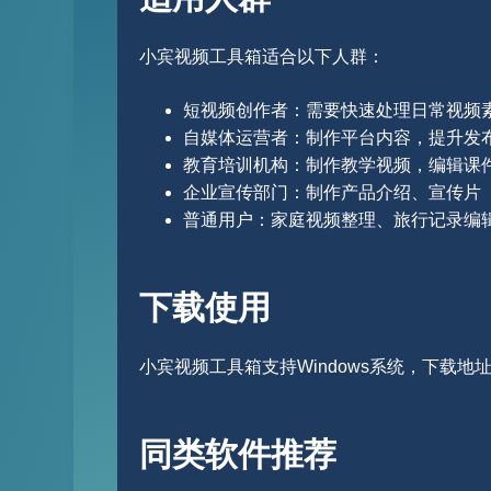
小宾视频工具箱适合以下人群：
短视频创作者：需要快速处理日常视频
自媒体运营者：制作平台内容，提升发
教育培训机构：制作教学视频，编辑课
企业宣传部门：制作产品介绍、宣传片
普通用户：家庭视频整理、旅行记录编
下载使用
小宾视频工具箱支持Windows系统，下载地
同类软件推荐