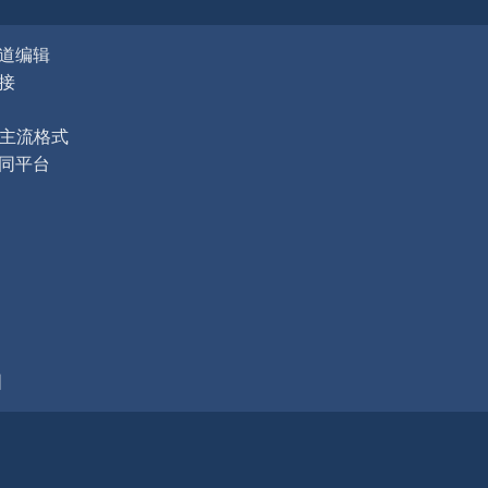
道编辑
接
等主流格式
同平台
图