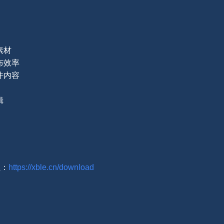
素材
布效率
件内容
辑
址：
https://xble.cn/download