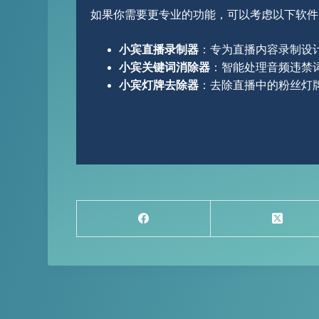
如果你需要更专业的功能，可以考虑以下软件
小宾直播录制器
：专为直播内容录制设
小宾关键词消除器
：智能处理音频违禁
小宾灯牌去除器
：去除直播中的粉丝灯