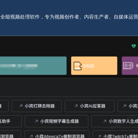
？
的全能视频处理软件，专为视频创作者、内容生产者、自媒体运