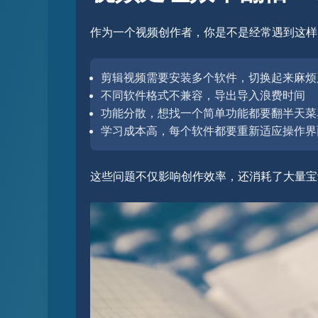
作为一个视频创作者，你是不是经常遇到这样
剪辑视频需要安装多个软件，切换起来麻烦
不同软件格式不兼容，导出导入浪费时间
功能分散，想找一个简单功能都要翻半天菜
学习成本高，每个软件都要重新适应操作界
这些问题不仅影响创作效率，还消耗了大量宝