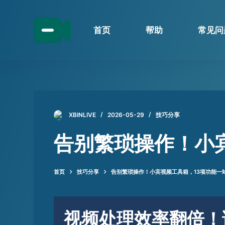
跳
过
首页
帮助
常见问
内
容
XBINLIVE
2026-05-29
技巧分享
告别繁琐操作！小
首页
技巧分享
告别繁琐操作！小宾视频工具箱，13项功能一
视频处理效率翻倍！