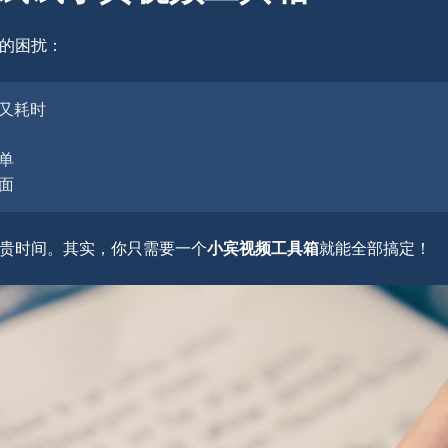
的困扰：
又耗时
单
面
贵时间。其实，你只需要一个
小宾视频工具箱
就能全部搞定！