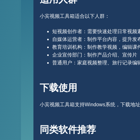
小宾视频工具箱适合以下人群：
短视频创作者：需要快速处理日常视频
自媒体运营者：制作平台内容，提升发
教育培训机构：制作教学视频，编辑课
企业宣传部门：制作产品介绍、宣传片
普通用户：家庭视频整理、旅行记录编
下载使用
小宾视频工具箱支持Windows系统，下载地
同类软件推荐