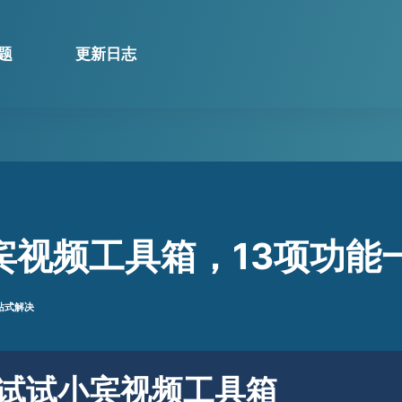
题
更新日志
宾视频工具箱，13项功能
站式解决
试试小宾视频工具箱