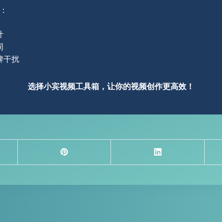
：
计
词
牌干扰
选择小宾视频工具箱，让你的视频创作更高效！