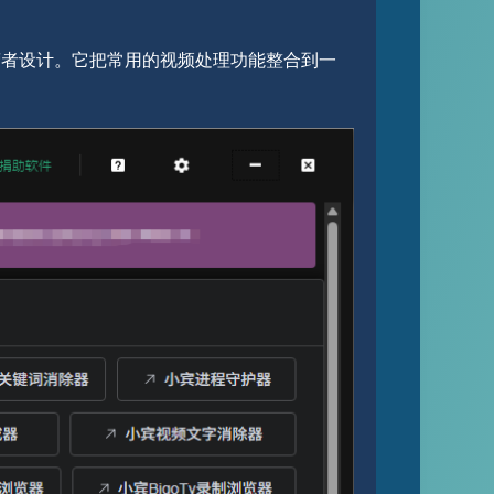
营者设计。它把常用的视频处理功能整合到一