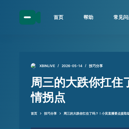
跳
过
首页
帮助
常见问
内
容
XBINLIVE
2026-05-14
技巧分享
周三的大跌你扛住
情拐点
首页
技巧分享
周三的大跌你扛住了吗？！小宾直播要点提取