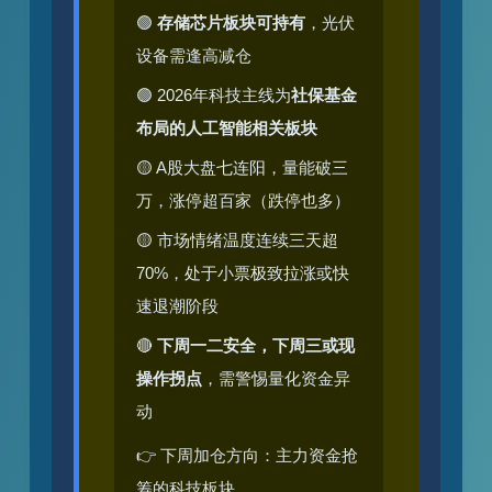
🟢
存储芯片板块可持有
，光伏
设备需逢高减仓
🟢 2026年科技主线为
社保基金
布局的人工智能相关板块
🟡 A股大盘七连阳，量能破三
万，涨停超百家（跌停也多）
🟡 市场情绪温度连续三天超
70%，处于小票极致拉涨或快
速退潮阶段
🔴
下周一二安全，下周三或现
操作拐点
，需警惕量化资金异
动
👉 下周加仓方向：主力资金抢
筹的科技板块