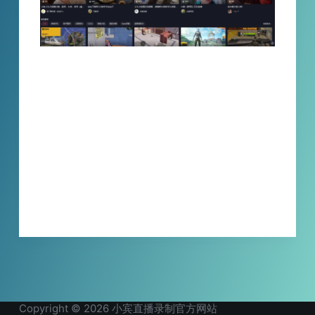
小宾直播录制器是一款功能强大、操作简便的
专业直播录制软件，支持抖音、快手、虎牙、
斗鱼、花椒、B站、YY、CC等多个主流直播平
台，自动检测主播上线即录，轻松录制精彩直
播。提供便捷的分类管理，帮助您高效管理录
制任务。支持多种视频格式和多种清晰度选
择，确保录制内容的高品质输出。
XBINLIVE
2024-05-22
Copyright © 2026 小宾直播录制官方网站