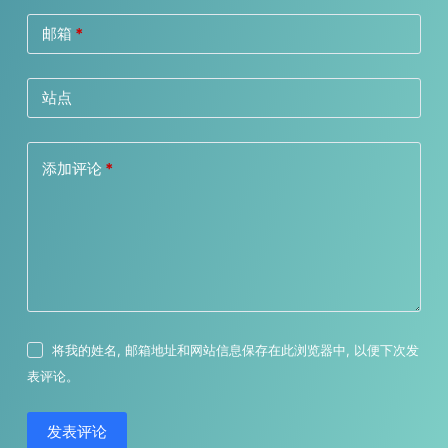
邮箱
*
站点
添加评论
*
将我的姓名, 邮箱地址和网站信息保存在此浏览器中, 以便下次发
表评论。
发表评论