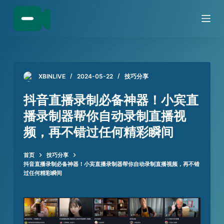
跳
过
内
容
XBINLIVE
2024-05-22
技巧分享
抖音直播录制必备神器！小宾直
播录制器帮你自动录制直播视
频，再不错过任何精彩瞬间
首页
技巧分享
抖音直播录制必备神器！小宾直播录制器帮你自动录制直播视频，再不错
过任何精彩瞬间