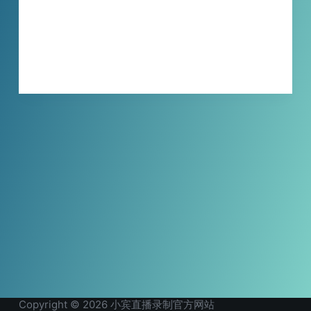
添加文字和图片水印，还增加了音频格式m4a
的支持。优化了屏幕分辨率兼容性和修复其他
已知BUG。
XBINLIVE
2024-05-09
Copyright © 2026 小宾直播录制官方网站