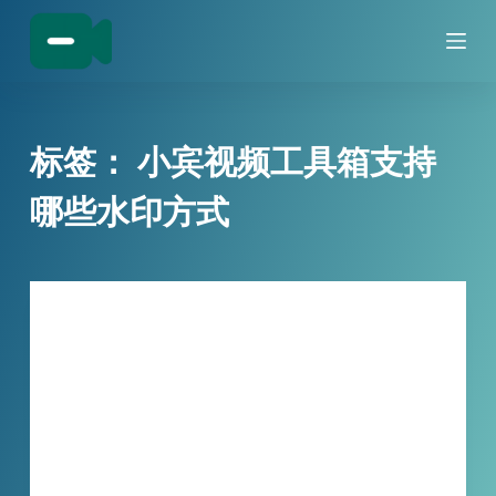
跳
过
内
容
标签：
小宾视频工具箱支持
哪些水印方式
技巧分享
【更新公告】小宾视频工具箱WIN版本
V1.07全新上线，水印功能登场！
小宾视频工具箱WIN版本已经更新至V1.07版
本，新增视频添加水印功能，可快速在视频内