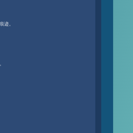
痕迹。
。