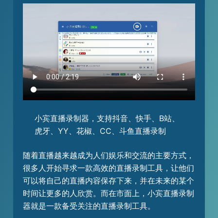
小宾直播录制器，支持抖音、快手、B站、
虎牙、YY、花椒、CC、斗鱼直播录制
随着直播越来越成为人们娱乐和交流的主要方式，
很多人开始寻求一款高效的直播录制工具，让他们
可以将自己的直播内容保存下来，并在未来的某个
时间让更多的人欣赏。而在市面上，小宾直播录制
器就是一款备受关注的直播录制工具。