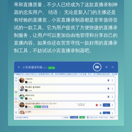
率和直播质量，不少人已经成为了这款直播录制神
器的忠实用户。 结语： 无论是新入门的主播还是
有经验的直播党，小宾直播录制器都是非常值得尝
试的一款工具。它为用户提供了方便快捷的直播录
制服务，让用户可以更加自由地管理和分享自己的
直播内容。如果你还在苦苦寻找一款好用的直播录
制工具，不妨试试小宾直播录制器吧。