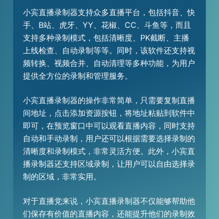
小宾直播录制器支持众多直播平台，包括抖音、快
手、B站、虎牙、YY、花椒、CC、斗鱼等，而且
支持多种录制模式，包括清晰度、PK截断、主播
上线检查、自动录制等等。同时，该软件还支持视
频转换、视频合并、自动清理等多种功能，为用户
提供全方位的录制和管理服务。
小宾直播录制器的操作非常简单，只需要复制直播
间地址，点击添加资源按钮，将地址粘贴到软件中
即可，在预览窗口中可以观看直播内容，同时支持
自动和手动录制，用户还可以根据需要选择录制的
清晰度和录制模式，非常灵活方便。此外，小宾直
播录制器还支持区域录制，让用户可以自由选择录
制的区域，非常实用。
对于直播党来说，小宾直播录制器不仅能够帮助他
们保存有价值的直播内容，还能提升他们的录制效