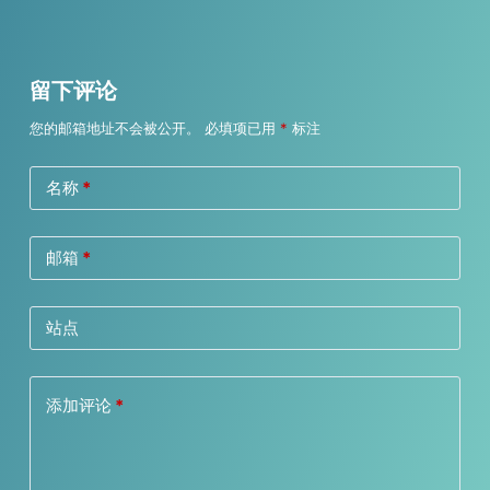
留下评论
您的邮箱地址不会被公开。
必填项已用
*
标注
名称
*
邮箱
*
站点
添加评论
*