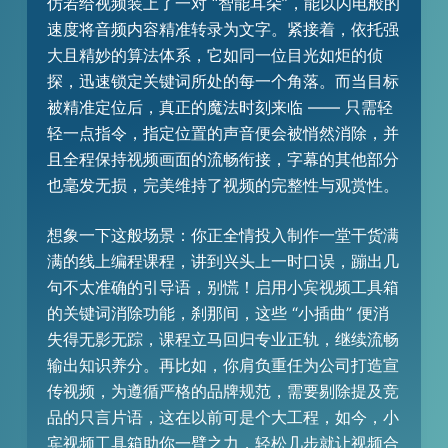
仿若给视频装上了一对 “智能耳朵”，能以闪电般的
速度将音频内容精准转录为文字。紧接着，依托强
大且精妙的算法体系，它如同一位目光如炬的侦
探，迅速锁定关键词所处的每一个角落。而当目标
被精准定位后，真正的魔法时刻来临 —— 只需轻
轻一点指令，指定位置的声音便会被悄然消除，并
且全程保持视频画面的流畅衔接，字幕的其他部分
也毫发无损，完美维持了视频的完整性与观赏性。
想象一下这般场景：你正全情投入制作一堂干货满
满的线上编程课程，讲到兴头上一时口误，蹦出几
句不太准确的引导语，别慌！启用小宾视频工具箱
的关键词消除功能，刹那间，这些 “小插曲” 便消
失得无影无踪，课程立马回归专业正轨，继续流畅
输出知识养分。再比如，你肩负重任为公司打造宣
传视频，为遵循严格的品牌规范，需要剔除提及竞
品的只言片语，这在以前可是个大工程，如今，小
宾视频工具箱助你一臂之力，轻松几步就让视频合