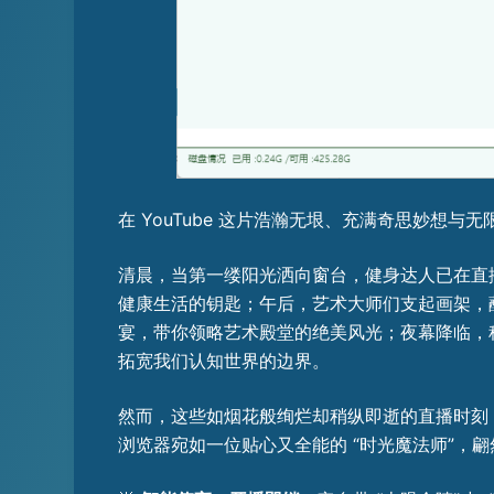
在 YouTube 这片浩瀚无垠、充满奇思妙想与
清晨，当第一缕阳光洒向窗台，健身达人已在直
健康生活的钥匙；午后，艺术大师们支起画架，
宴，带你领略艺术殿堂的绝美风光；夜幕降临，
拓宽我们认知世界的边界。
然而，这些如烟花般绚烂却稍纵即逝的直播时刻，
浏览器宛如一位贴心又全能的 “时光魔法师”，