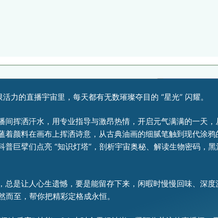
无限活力的直播宇宙里，每天都有无数璀璨夺目的 “星光” 闪耀。
播间挥洒汗水，用专业指导与激昂热情，开启元气满满的一天，
蘸着颜料在画布上挥洒诗意，从古典油画的细腻笔触到现代涂鸦
科普巨擘们点亮 “知识灯塔”，剖析宇宙奥秘、解读生物密码，
总是让人心生遗憾，要是能留存下来，闲暇时慢慢回味、深度汲取养
翩然而至，帮你把精彩定格成永恒。