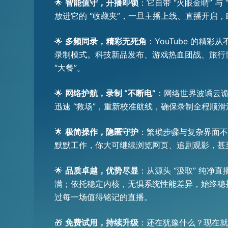
🌟
智能值守，开播即锁
：它自带 “火眼金睛” 
放进它的 “收藏夹”，一旦主播上线、直播开
🌟
多频同录，精彩无死角
：YouTube 的精
录制模式。科技新品发布、游戏热血团战、旅行
“大餐”。
🌟
网络护航，录制 “不断电”
：网络世界波谲云诡
迅速 “救场”，重新校准航线，确保录制全程顺
🌟
极简操作，隐匿守护
：繁琐步骤与复杂界面
默默工作，你大可继续浏览网页、追剧观影，甚
🌟
品质卓越，优势尽显
：从源头 “汲取” 纯
满；依托稳定内核，无惧系统性能差异，始终稳
过每一场值得铭记的直播。
🎁
免费试用，持续升级
：还在犹豫什么？现在就