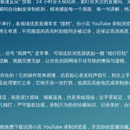
与 “极速反应” 技能，24 小时全天候站岗，紧盯你关注的直播
启，瞬间自动触发录制机制，精准捕捉每一个画面、每一句讲解，
彩从不单行，各领域优质直播常常 “撞档”。但小宾 YouTube 录
博主奇遇，不同频道的高光时刻能同步被记录，还保证高清画质
，信号 “闹脾气” 是常事。可咱这款浏览器犹如一艘 “稳行巨
滑流畅，视频完整无缺，让你告别因网络不佳导致的懊恼与遗憾。
不存在的！它的操作简单易懂，仿若贴心老友轻声指引，初次上
至处理繁忙公务，它绝不添一丝打扰，低调且高效地完成录制使
净直播流，画质原汁原味、细腻逼真，仿若亲临现场；近乎零延迟
扎稳打；严守版权法规，录制只为助你珍藏知识、记录美好，合
能免费下载试用小宾 YouTube 录制浏览器，开启你的直播