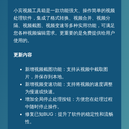
小宾视频工具箱是一款功能强大、操作简单的视频
处理软件，集成了格式转换、视频合并、视频分
隔、视频截图、视频变速等多种实用功能，可满足
您各种视频编辑需求。更重要的是免费提供给用户
使用的。
更新内容
新增视频截图功能：支持从视频中截取图
片，并保存到本地。
新增视频变速功能：支持将视频的速度调整
为慢速或快速。
增加全局停止处理按钮：方便您在处理过程
中随时停止操作。
修复已知BUG：提升了软件的稳定性和流畅
性。