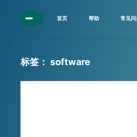
跳
过
首页
帮助
常见问
内
容
标签：
software
技巧分享
游戏直播效率低到崩溃？小宾
TwitchTV录制浏览器，一键搞定所
有TwitchTV录制浏览器需求
你是不是也遇到过这种情况——需要处理