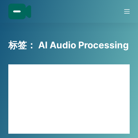
跳
过
内
容
标签：
AI Audio Processing
技巧分享
直播敏感词泛滥太危险？！小宾关键词消
除器，AI智能批量消除违禁词汇
As a content creator or live streamer, y…
XBINLIVE
2026-06-26