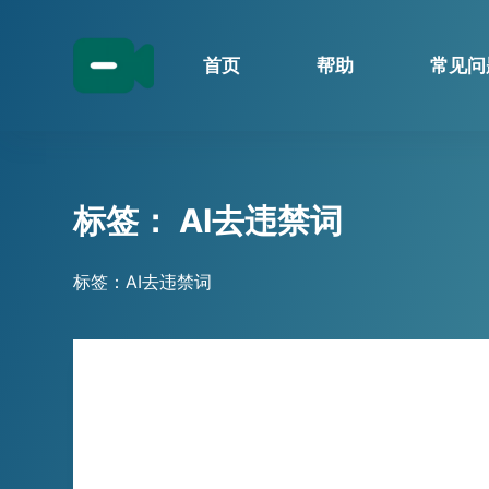
跳
过
首页
帮助
常见问
内
容
标签：
AI去违禁词
标签：AI去违禁词
技巧分享
直播敏感词太多太危险？！小宾关键
词消除器，AI智能消除违禁词汇