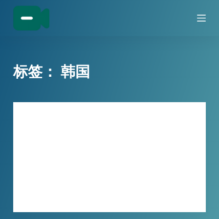
跳
过
内
容
标签：
韩国
技巧分享
程序崩溃数据全丢失？！小宾进程守护
器，3秒自动重启守护不停机
关键程序突然崩溃，工作被迫中断，重要数…
XBINLIVE
2026-05-06