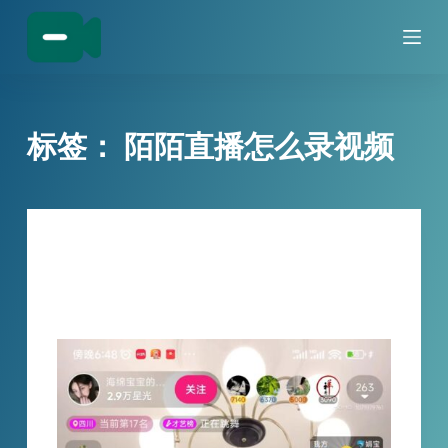
跳
过
内
容
标签：
陌陌直播怎么录视频
技巧分享
陌陌直播录制工具推荐，无水印批量录制
——小宾直播录制器