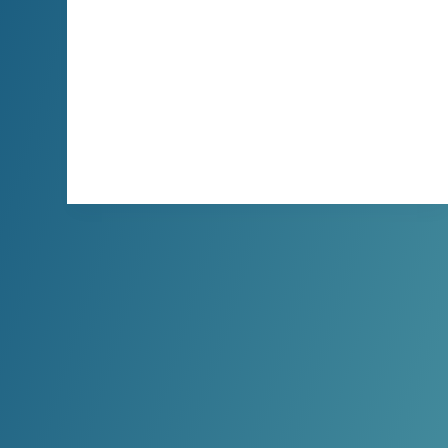
录制软件，具备一键启动、多格式高清录制、
智能PK识别、后台稳定运行等特性。它支持
自动录制，简化管理，优化存储，并提供简洁
易用的界面。无论是个人还是团队，都能通过
它不错过直播的每个精彩瞬间。
XBINLIVE
2024-05-19