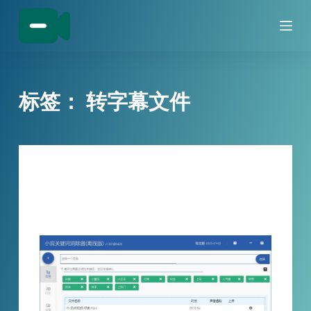
跳
过
内
容
标签：
转字幕文件
技巧分享
视频消声怎么弄？来看看小宾关键词消除
器，一键静音或切除视频违禁词