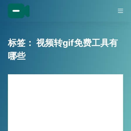
跳
过
内
容
标签：
视频转gif免费工具有
哪些
技巧分享
【全功能免费】小宾视频工具箱：一键视
频转GIF，自媒体视频编辑首选
小宾视频工具箱，全功能免费，专为自媒体和
视频创作者设计。一键视频转GIF，支持批量处