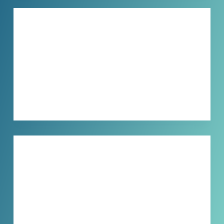
技巧分享
音频违禁词难处理？小宾关键词消除器，
智能识别批量消除
還在為音訊視訊中的違禁詞煩惱嗎？手動過…
XBINLIVE
2026-04-13
技巧分享
告别违禁词困扰！小宾关键词消除器，智
能清除音频敏感词
做视频自媒体的你，是不是经常被这个问题…