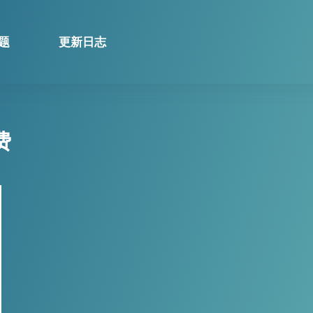
题
更新日志
费