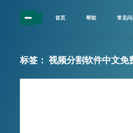
跳
过
首页
帮助
常见问
内
容
标签：
视频分割软件中文免
技巧分享
免费的视频分割软件哪个好？来试试
小宾视频工具箱
小宾视频工具箱完全免费，中文界面，操作简
单，支持多种格式，支持批量长视频处理，超