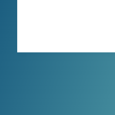
长视频也能处理，并且处理后的视频不压缩画
质，不添加水印。还有视频格式转换、视频合
并、视频信息查询、修改视频尺寸、修改视频
音量、视频生成GIF、视频旋转翻转、视频修
改帧率、视频片段截取等功能。
XBINLIVE
2024-05-14