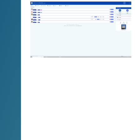
Afreeca TV是最受欢迎的直播平台之一，每
天都有数不尽的精彩直播节目。然而，由于时
间和各种原因，我们可能会错过一些精彩瞬
间。现在，借助小宾Afreeca TV直播录制浏
览器，您再也不必担心错过Afreeca直播的任
何精彩时刻了！