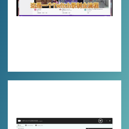
This is a full process recording of a Twitch
stream, the video is long and there is no
fast-forward option. I turned off the music
and just listened to old songs.
XBINLIVE
2023-12-05
技巧分享
《小宾Twitchtv直播录制浏览器》——打
造便捷的直播录制体验