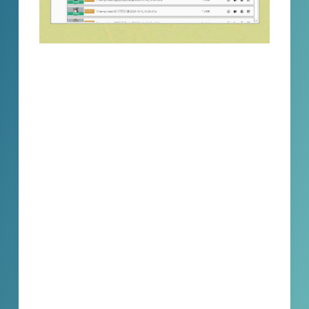
《小宾灯牌切除器》是一款利用AI大模型算法
自动识别和切除视频中抖音粉丝灯牌的软件。
它能够帮助主播、无人直播者、切片工作者和
视频剪辑工作者等用户快速处理视频中的粉丝
灯牌，提高工作效率。该软件支持主流视频格
式，具有用户友好的界面和操作体验。它不限
制视频时长，支持批量处理和不同置信度的检
测，并能导出检测结果。通过使用《小宾灯牌
切除器》，用户可以节省大量时间和精力，更
专注于视频内容的创作和编辑。抖音加入粉丝
团灯牌消除，抖音加入粉丝团标志切除 ，无人
直播加入粉丝团灯牌消除，无人直播素材粉丝
团灯牌切除