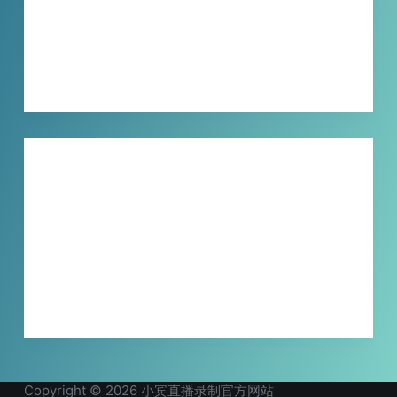
我是小王，一个在MCN机构负责直播内容审
核…
XBINLIVE
2026-05-24
技巧分享
直播礼物太干扰急死人？！小宾灯牌去除
器，AI智能去除粉丝灯牌
我是小美，一个喜欢追星和看时尚直播的普…
XBINLIVE
2026-05-24
Copyright © 2026 小宾直播录制官方网站