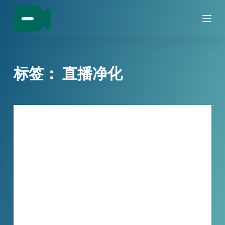
跳
过
内
容
标签：
直播净化
技巧分享
直播互动被礼物遮挡急死人？！小宾灯牌
去除器，AI智能去除粉丝灯牌净化画面
小宾灯牌去除器第六轮循环发布：AI智能识别
一键切除粉丝灯牌干扰，净化直播画面，提升
观看体验。
XBINLIVE
2026-06-26