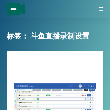
跳
过
内
容
标签：
斗鱼直播录制设置
技巧分享
【斗鱼直播录制免费试用】小宾直播录制
器：一键捕捉每一刻的精彩