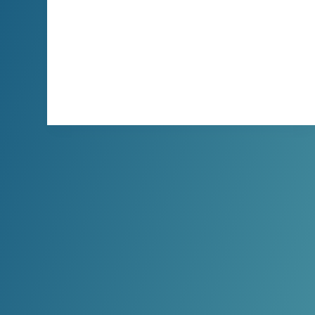
录制不遗漏精彩瞬间，高品质输出清晰流畅，
PK模式自动截断画面完整，自定义录制区域
只录想看，满足不同需求。游戏玩家可以录赛
事、解说。泛娱观众可以录歌舞、搞笑直播。
XBINLIVE
2024-05-25