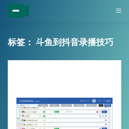
跳
过
内
容
标签：
斗鱼到抖音录播技巧
技巧分享
【斗鱼直播录制免费试用】小宾直播录制
器：一键捕捉每一刻的精彩