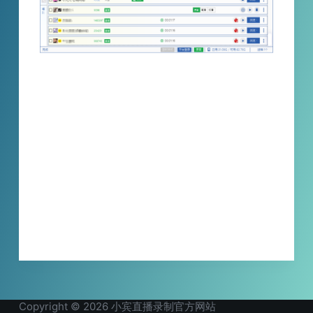
探索斗鱼直播录制的全面指南！无论您是新手
还是资深主播，本文将为您提供最佳的录制软
件推荐、详细的录制步骤教程以及如何高效管
理和分享录制视频的实用技巧。了解如何利用
小宾直播录制器轻松录制斗鱼直播，将精彩内
容保存或分享至抖音，扩大您的观众群。立即
阅读，提升您的直播录制技能，捕捉每一个不
可错过的瞬间！
XBINLIVE
2024-04-26
Copyright © 2026 小宾直播录制官方网站