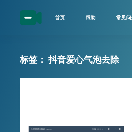
跳
过
首页
帮助
常见问
内
容
标签：
抖音爱心气泡去除
技巧分享
精准破局直播内容处理！小宾灯牌去
除器V1.37算法升级，爱心气泡识别
成亮点