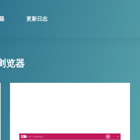
题
更新日志
制浏览器
技巧分享
【工具发布】小宾 17LIVE 录制浏览
器 v1.1 上线：一键留存全球直播的精
彩时刻！