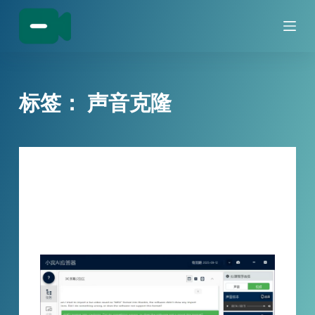
跳
过
内
容
标签：
声音克隆
技巧分享
实测小宾 AI 应答器
V1.4（20250907）：无人直播效率提升
300%，海外运营终于不用愁了