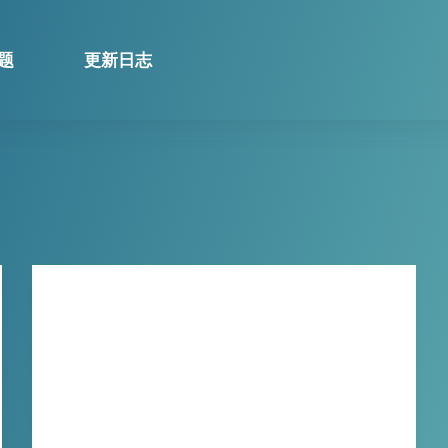
题
更新日志
技巧分享
Major Events! Xbin TikTok
Recorder Browser, Save
Authentic Live Streams
Major Events! Xbin TikTok Recorder