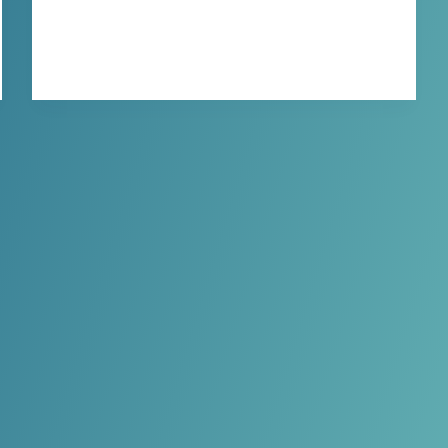
Brows…
XBINLIVE
2026-03-18